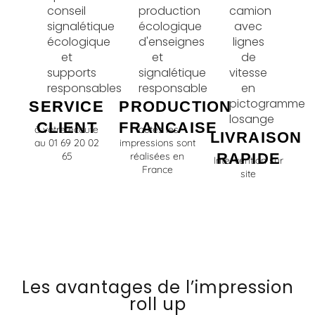
SERVICE
PRODUCTION
CLIENT
FRANCAISE
à votre écoute
toutes les
LIVRAISON
au 01 69 20 02
impressions sont
65
réalisées en
RAPIDE
Intervention sur
France
site
Les avantages de l’impression
roll up