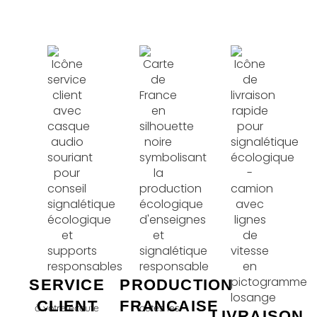
SERVICE
PRODUCTION
CLIENT
FRANCAISE
à votre écoute
toutes les
LIVRAISON