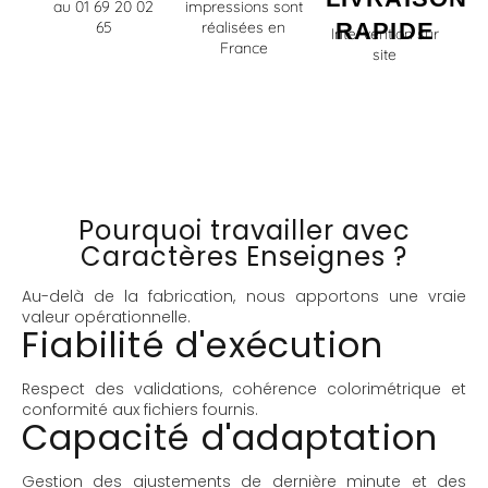
au 01 69 20 02
impressions sont
65
réalisées en
RAPIDE
Intervention sur
France
site
Pourquoi travailler avec
Caractères Enseignes ?
Au-delà de la fabrication, nous apportons une vraie
valeur opérationnelle.
Fiabilité d'exécution
Respect des validations, cohérence colorimétrique et
conformité aux fichiers fournis.
Capacité d'adaptation
Gestion des ajustements de dernière minute et des