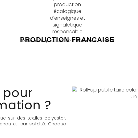
PRODUCTION FRANCAISE
toutes les impressions sont réalisées en France
 pour
mation ?
ue sur des textiles polyester.
rendu et leur solidité. Chaque