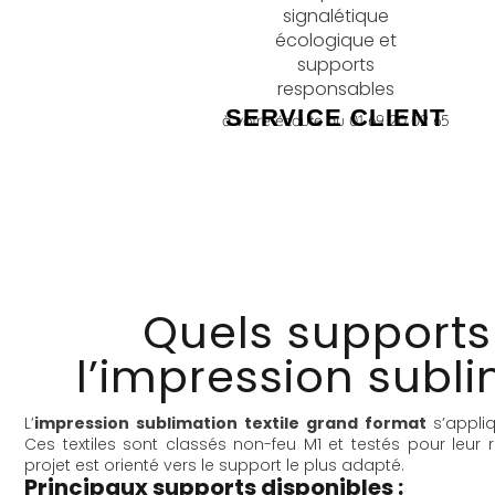
SERVICE CLIENT
à votre écoute au 01 69 20 02 65
Quels supports
l’impression subli
L’
impression sublimation textile grand format
s’appliq
Ces textiles sont classés non-feu M1 et testés pour leur 
projet est orienté vers le support le plus adapté.
Principaux supports disponibles :