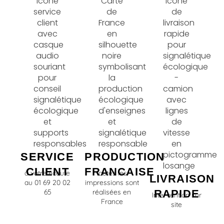
SERVICE
PRODUCTION
CLIENT
FRANCAISE
à votre écoute
toutes les
LIVRAISON
au 01 69 20 02
impressions sont
65
réalisées en
RAPIDE
Intervention sur
France
site